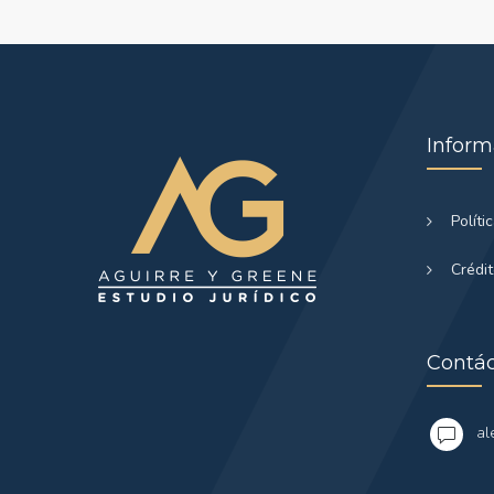
Inform
Políti
Crédi
Contá
al