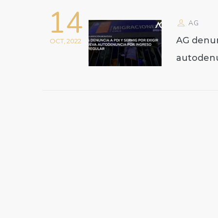
14
AG
AG denun
OCT, 2022
autodenu