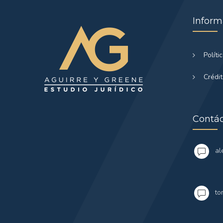
Inform
Políti
Crédi
Contá
al
to