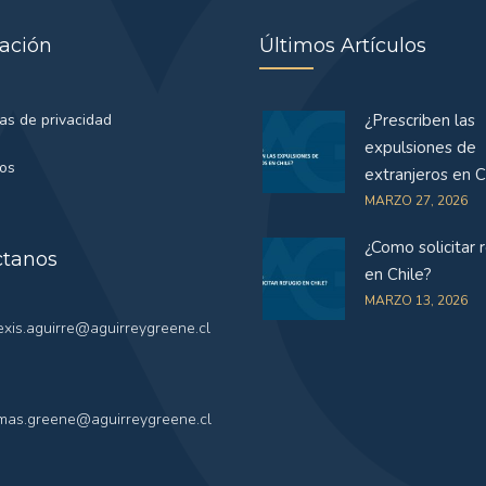
ación
Últimos Artículos
cas de privacidad
¿Prescriben las
expulsiones de
tos
extranjeros en C
MARZO 27, 2026
¿Como solicitar 
ctanos
en Chile?
MARZO 13, 2026
exis.aguirre@aguirreygreene.cl
mas.greene@aguirreygreene.cl